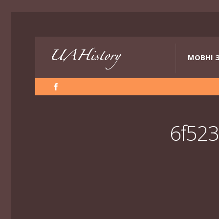
МОВНІ 
6f523