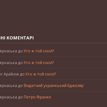
n
НІ КОМЕНТАРІ
еркаська
до
Хто ж той сокіл?
еркаська
до
Хто ж той сокіл?
er Apalkow
до
Хто ж той сокіл?
еркаська
до
Видатний український бджоляр
еркаська
до
Петро Франко