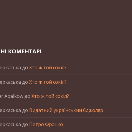
n
НІ КОМЕНТАРІ
еркаська
до
Хто ж той сокіл?
еркаська
до
Хто ж той сокіл?
er Apalkow
до
Хто ж той сокіл?
еркаська
до
Видатний український бджоляр
еркаська
до
Петро Франко