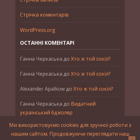
Стрічка коментарів
WordPress.org
ОСТАННІ КОМЕНТАРІ
Ганна Черкаська
до
Хто ж той сокіл?
Ганна Черкаська
до
Хто ж той сокіл?
Alexander Apalkow
до
Хто ж той сокіл?
Ганна Черкаська
до
Видатний
український бджоляр
Ми використовуємо cookies для зручної роботи з
Ганна Черкаська
до
Петро Франко
нашим сайтом. Продовжуючи переглядати наш