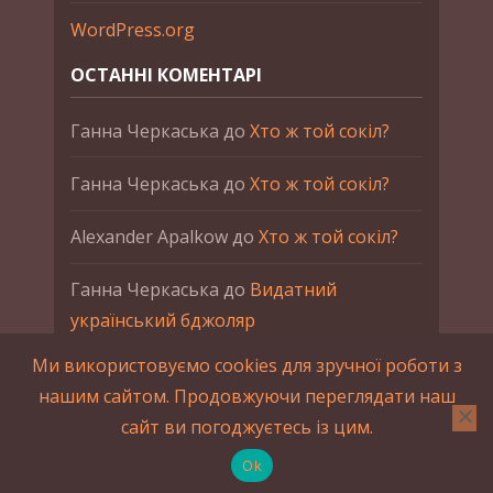
WordPress.org
ОСТАННІ КОМЕНТАРІ
Ганна Черкаська
до
Хто ж той сокіл?
Ганна Черкаська
до
Хто ж той сокіл?
Alexander Apalkow
до
Хто ж той сокіл?
Ганна Черкаська
до
Видатний
український бджоляр
Ми використовуємо cookies для зручної роботи з
Ганна Черкаська
до
Петро Франко
нашим сайтом. Продовжуючи переглядати наш
сайт ви погоджуєтесь із цим.
2015-2023 © UAHistory Всі права застережено.
При використанні матеріалів сайта обов'язкове
Ok
зворотнє посилання.