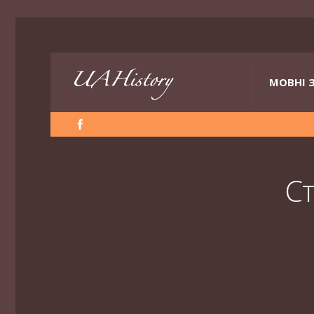
МОВНІ 
С