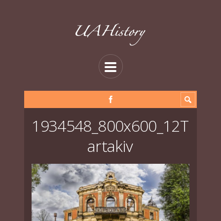
1934548_800x600_12T
artakiv