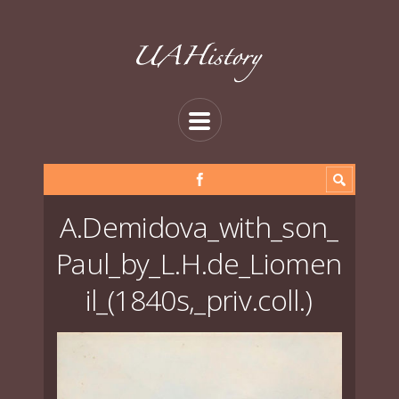
A.Demidova_with_son_
Paul_by_L.H.de_Liomen
il_(1840s,_priv.coll.)