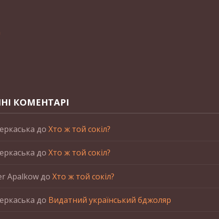
n
НІ КОМЕНТАРІ
еркаська
до
Хто ж той сокіл?
еркаська
до
Хто ж той сокіл?
er Apalkow
до
Хто ж той сокіл?
еркаська
до
Видатний український бджоляр