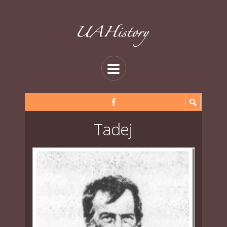
Tadej