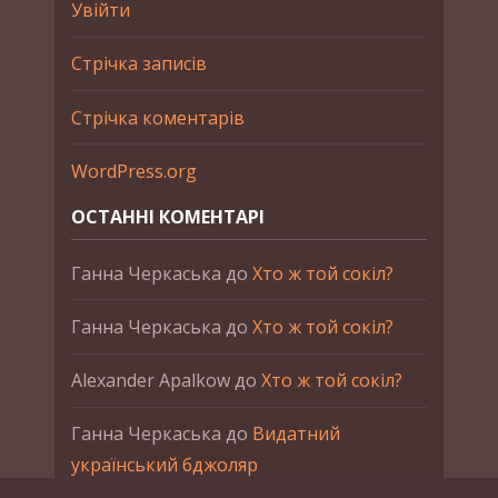
Увійти
Стрічка записів
Стрічка коментарів
WordPress.org
ОСТАННІ КОМЕНТАРІ
Ганна Черкаська
до
Хто ж той сокіл?
Ганна Черкаська
до
Хто ж той сокіл?
Alexander Apalkow
до
Хто ж той сокіл?
Ганна Черкаська
до
Видатний
український бджоляр