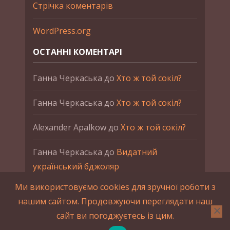
Стрічка коментарів
WordPress.org
ОСТАННІ КОМЕНТАРІ
Ганна Черкаська
до
Хто ж той сокіл?
Ганна Черкаська
до
Хто ж той сокіл?
Alexander Apalkow
до
Хто ж той сокіл?
Ганна Черкаська
до
Видатний
український бджоляр
Ми використовуємо cookies для зручної роботи з
Ганна Черкаська
до
Петро Франко
нашим сайтом. Продовжуючи переглядати наш
сайт ви погоджуєтесь із цим.
2015-2023 © UAHistory Всі права застережено.
При використанні матеріалів сайта обов'язкове