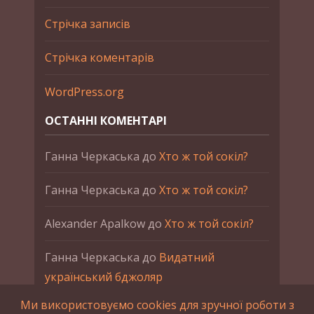
Стрічка записів
Стрічка коментарів
WordPress.org
ОСТАННІ КОМЕНТАРІ
Ганна Черкаська
до
Хто ж той сокіл?
Ганна Черкаська
до
Хто ж той сокіл?
Alexander Apalkow
до
Хто ж той сокіл?
Ганна Черкаська
до
Видатний
український бджоляр
Ми використовуємо cookies для зручної роботи з
Ганна Черкаська
до
Петро Франко