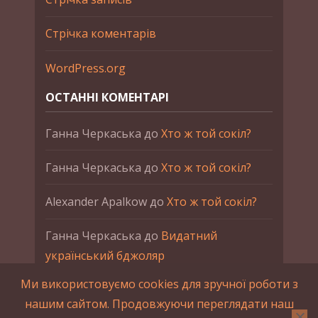
Стрічка коментарів
WordPress.org
ОСТАННІ КОМЕНТАРІ
Ганна Черкаська
до
Хто ж той сокіл?
Ганна Черкаська
до
Хто ж той сокіл?
Alexander Apalkow
до
Хто ж той сокіл?
Ганна Черкаська
до
Видатний
український бджоляр
Ми використовуємо cookies для зручної роботи з
Ганна Черкаська
до
Петро Франко
нашим сайтом. Продовжуючи переглядати наш