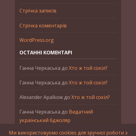
Стрічка записів
Стрічка коментарів
WordPress.org
ОСТАННІ КОМЕНТАРІ
Ганна Черкаська
до
Хто ж той сокіл?
Ганна Черкаська
до
Хто ж той сокіл?
Alexander Apalkow
до
Хто ж той сокіл?
Ганна Черкаська
до
Видатний
український бджоляр
Ми використовуємо cookies для зручної роботи з
Ганна Черкаська
до
Петро Франко