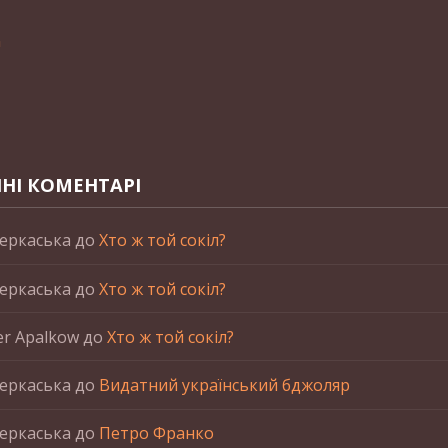
n
НІ КОМЕНТАРІ
еркаська
до
Хто ж той сокіл?
еркаська
до
Хто ж той сокіл?
er Apalkow
до
Хто ж той сокіл?
еркаська
до
Видатний український бджоляр
еркаська
до
Петро Франко