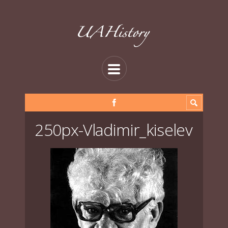
250px-Vladimir_kiselev