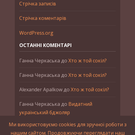
Стрічка записів
Стрічка коментарів
WordPress.org
ОСТАННІ КОМЕНТАРІ
Ганна Черкаська
до
Хто ж той сокіл?
Ганна Черкаська
до
Хто ж той сокіл?
Alexander Apalkow
до
Хто ж той сокіл?
Ганна Черкаська
до
Видатний
український бджоляр
Ми використовуємо cookies для зручної роботи з
Ганна Черкаська
до
Петро Франко
нашим сайтом. Продовжуючи переглядати наш