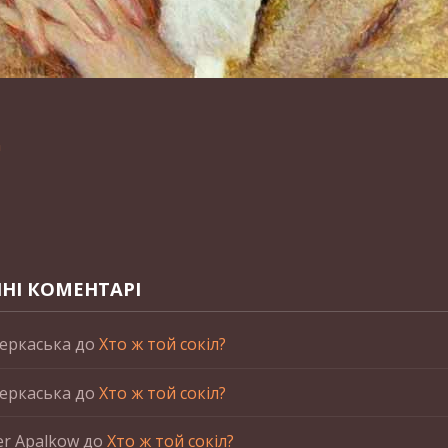
n
НІ КОМЕНТАРІ
еркаська
до
Хто ж той сокіл?
еркаська
до
Хто ж той сокіл?
er Apalkow
до
Хто ж той сокіл?