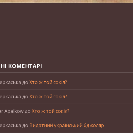
n
НІ КОМЕНТАРІ
еркаська
до
Хто ж той сокіл?
еркаська
до
Хто ж той сокіл?
er Apalkow
до
Хто ж той сокіл?
еркаська
до
Видатний український бджоляр