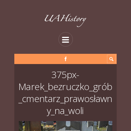
375px-
Marek_bezruczko_grób
_cmentarz_prawosławn
y_na_woli