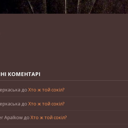
n
НІ КОМЕНТАРІ
еркаська
до
Хто ж той сокіл?
еркаська
до
Хто ж той сокіл?
er Apalkow
до
Хто ж той сокіл?