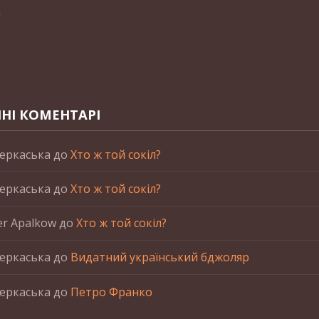
n
НІ КОМЕНТАРІ
еркаська
до
Хто ж той сокіл?
еркаська
до
Хто ж той сокіл?
er Apalkow
до
Хто ж той сокіл?
еркаська
до
Видатний український бджоляр
еркаська
до
Петро Франко