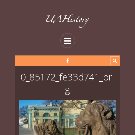
0_85172_fe33d741_ori
g