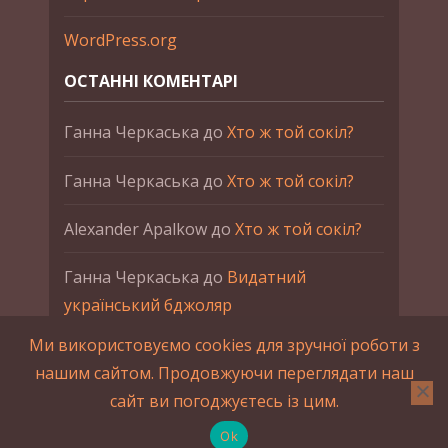
WordPress.org
ОСТАННІ КОМЕНТАРІ
Ганна Черкаська
до
Хто ж той сокіл?
Ганна Черкаська
до
Хто ж той сокіл?
Alexander Apalkow
до
Хто ж той сокіл?
Ганна Черкаська
до
Видатний
український бджоляр
Ми використовуємо cookies для зручної роботи з
Ганна Черкаська
до
Петро Франко
нашим сайтом. Продовжуючи переглядати наш
сайт ви погоджуєтесь із цим.
2015-2023 © UAHistory Всі права застережено.
При використанні матеріалів сайта обов'язкове
Ok
зворотнє посилання.