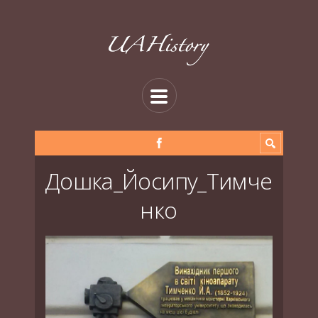
Дошка_Йосипу_Тимче
нко