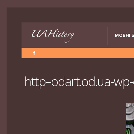
МОВНІ 
http–odart.od.ua-wp