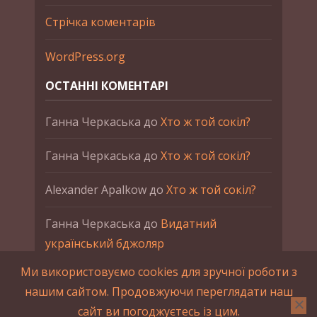
Стрічка коментарів
WordPress.org
ОСТАННІ КОМЕНТАРІ
Ганна Черкаська
до
Хто ж той сокіл?
Ганна Черкаська
до
Хто ж той сокіл?
Alexander Apalkow
до
Хто ж той сокіл?
Ганна Черкаська
до
Видатний
український бджоляр
Ми використовуємо cookies для зручної роботи з
Ганна Черкаська
до
Петро Франко
нашим сайтом. Продовжуючи переглядати наш
сайт ви погоджуєтесь із цим.