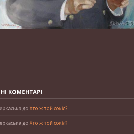
n
НІ КОМЕНТАРІ
еркаська
до
Хто ж той сокіл?
еркаська
до
Хто ж той сокіл?