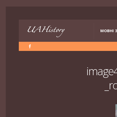
МОВНІ 
image4
_r