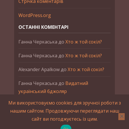
Стрічка коментарів
WordPress.org
ОСТАННІ КОМЕНТАРІ
Ганна Черкаська
до
Хто ж той сокіл?
Ганна Черкаська
до
Хто ж той сокіл?
Alexander Apalkow
до
Хто ж той сокіл?
Ганна Черкаська
до
Видатний
український бджоляр
Ми використовуємо cookies для зручної роботи з
Ганна Черкаська
до
Петро Франко
нашим сайтом. Продовжуючи переглядати наш
сайт ви погоджуєтесь із цим.
2015-2023 © UAHistory Всі права застережено.
При використанні матеріалів сайта обов'язкове
Ok