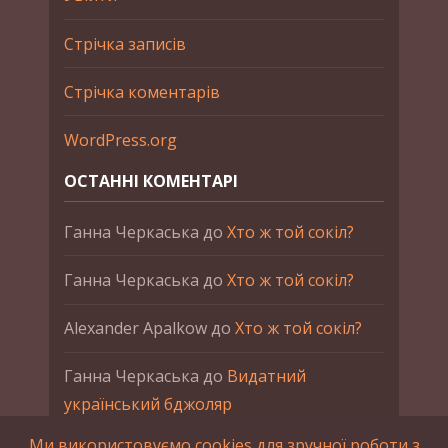
Стрічка записів
Стрічка коментарів
WordPress.org
ОСТАННІ КОМЕНТАРІ
Ганна Черкаська
до
Хто ж той сокіл?
Ганна Черкаська
до
Хто ж той сокіл?
Alexander Apalkow
до
Хто ж той сокіл?
Ганна Черкаська
до
Видатний
український бджоляр
Ми використовуємо cookies для зручної роботи з