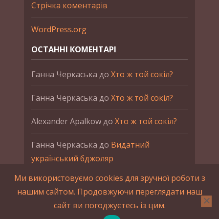
Стрічка коментарів
WordPress.org
ОСТАННІ КОМЕНТАРІ
Ганна Черкаська
до
Хто ж той сокіл?
Ганна Черкаська
до
Хто ж той сокіл?
Alexander Apalkow
до
Хто ж той сокіл?
Ганна Черкаська
до
Видатний
український бджоляр
Ми використовуємо cookies для зручної роботи з
Ганна Черкаська
до
Петро Франко
нашим сайтом. Продовжуючи переглядати наш
сайт ви погоджуєтесь із цим.
2015-2023 © UAHistory Всі права застережено.
При використанні матеріалів сайта обов'язкове