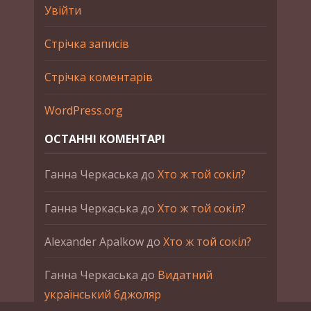
Увійти
Стрічка записів
Стрічка коментарів
WordPress.org
ОСТАННІ КОМЕНТАРІ
Ганна Черкаська
до
Хто ж той сокіл?
Ганна Черкаська
до
Хто ж той сокіл?
Alexander Apalkow
до
Хто ж той сокіл?
Ганна Черкаська
до
Видатний
український бджоляр