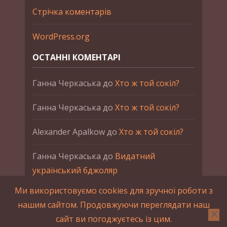
Стрічка коментарів
WordPress.org
ОСТАННІ КОМЕНТАРІ
Ганна Черкаська
до
Хто ж той сокіл?
Ганна Черкаська
до
Хто ж той сокіл?
Alexander Apalkow
до
Хто ж той сокіл?
Ганна Черкаська
до
Видатний
український бджоляр
Ми використовуємо cookies для зручної роботи з
Ганна Черкаська
до
Петро Франко
нашим сайтом. Продовжуючи переглядати наш
сайт ви погоджуєтесь із цим.
2015-2023 © UAHistory Всі права застережено.