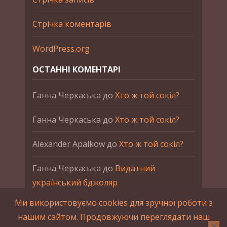
Стрічка коментарів
WordPress.org
ОСТАННІ КОМЕНТАРІ
Ганна Черкаська
до
Хто ж той сокіл?
Ганна Черкаська
до
Хто ж той сокіл?
Alexander Apalkow
до
Хто ж той сокіл?
Ганна Черкаська
до
Видатний
український бджоляр
Ми використовуємо cookies для зручної роботи з
Ганна Черкаська
до
Петро Франко
нашим сайтом. Продовжуючи переглядати наш