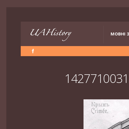
МОВНІ 
1427710031_