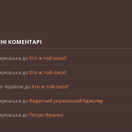
НІ КОМЕНТАРІ
еркаська
до
Хто ж той сокіл?
еркаська
до
Хто ж той сокіл?
er Apalkow
до
Хто ж той сокіл?
еркаська
до
Видатний український бджоляр
еркаська
до
Петро Франко