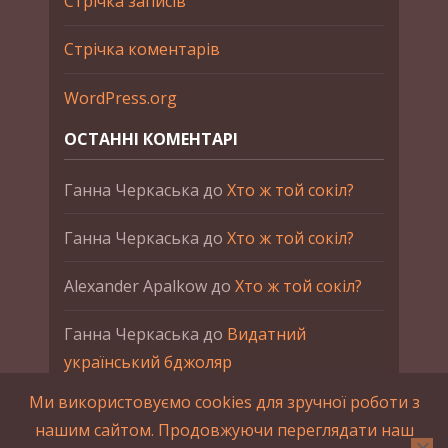
Стрічка записів
Стрічка коментарів
WordPress.org
ОСТАННІ КОМЕНТАРІ
Ганна Черкаська
до
Хто ж той сокіл?
Ганна Черкаська
до
Хто ж той сокіл?
Alexander Apalkow
до
Хто ж той сокіл?
Ганна Черкаська
до
Видатний
український бджоляр
Ми використовуємо cookies для зручної роботи з
Ганна Черкаська
до
Петро Франко
нашим сайтом. Продовжуючи переглядати наш