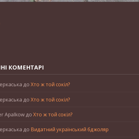
n
НІ КОМЕНТАРІ
еркаська
до
Хто ж той сокіл?
еркаська
до
Хто ж той сокіл?
er Apalkow
до
Хто ж той сокіл?
еркаська
до
Видатний український бджоляр