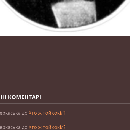
n
НІ КОМЕНТАРІ
еркаська
до
Хто ж той сокіл?
еркаська
до
Хто ж той сокіл?