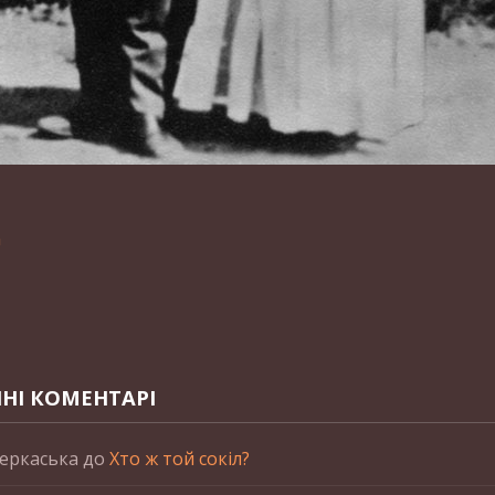
n
НІ КОМЕНТАРІ
еркаська
до
Хто ж той сокіл?