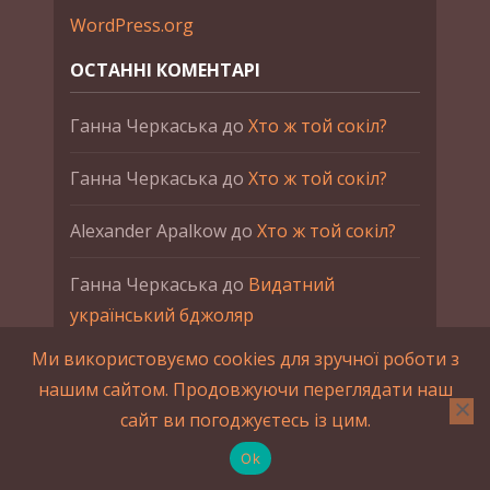
WordPress.org
ОСТАННІ КОМЕНТАРІ
Ганна Черкаська
до
Хто ж той сокіл?
Ганна Черкаська
до
Хто ж той сокіл?
Alexander Apalkow
до
Хто ж той сокіл?
Ганна Черкаська
до
Видатний
український бджоляр
Ми використовуємо cookies для зручної роботи з
Ганна Черкаська
до
Петро Франко
нашим сайтом. Продовжуючи переглядати наш
сайт ви погоджуєтесь із цим.
2015-2023 © UAHistory Всі права застережено.
При використанні матеріалів сайта обов'язкове
Ok
зворотнє посилання.