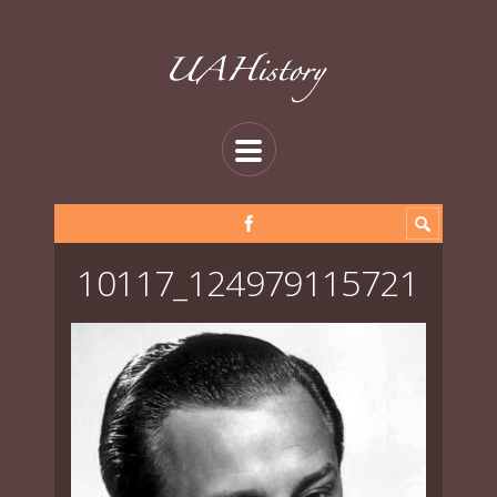
10117_124979115721