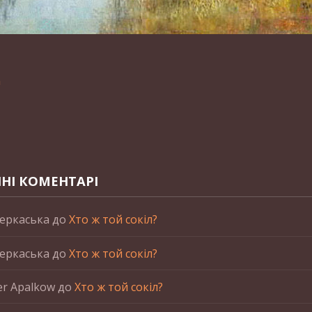
n
НІ КОМЕНТАРІ
еркаська
до
Хто ж той сокіл?
еркаська
до
Хто ж той сокіл?
er Apalkow
до
Хто ж той сокіл?