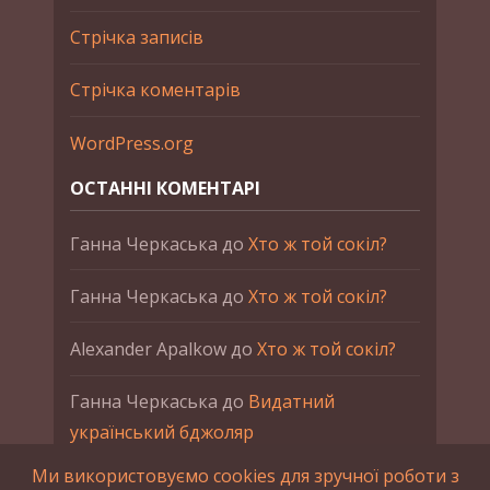
Стрічка записів
Стрічка коментарів
WordPress.org
ОСТАННІ КОМЕНТАРІ
Ганна Черкаська
до
Хто ж той сокіл?
Ганна Черкаська
до
Хто ж той сокіл?
Alexander Apalkow
до
Хто ж той сокіл?
Ганна Черкаська
до
Видатний
український бджоляр
Ми використовуємо cookies для зручної роботи з
Ганна Черкаська
до
Петро Франко