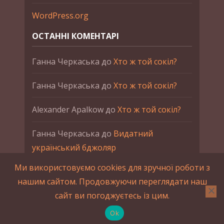
WordPress.org
ОСТАННІ КОМЕНТАРІ
Ганна Черкаська
до
Хто ж той сокіл?
Ганна Черкаська
до
Хто ж той сокіл?
Alexander Apalkow
до
Хто ж той сокіл?
Ганна Черкаська
до
Видатний
український бджоляр
Ми використовуємо cookies для зручної роботи з
Ганна Черкаська
до
Петро Франко
нашим сайтом. Продовжуючи переглядати наш
сайт ви погоджуєтесь із цим.
2015-2023 © UAHistory Всі права застережено.
При використанні матеріалів сайта обов'язкове
Ok
зворотнє посилання.