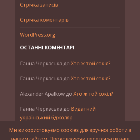
Стрічка записів
Стрічка коментарів
WordPress.org
ОСТАННІ КОМЕНТАРІ
Ганна Черкаська
до
Хто ж той сокіл?
Ганна Черкаська
до
Хто ж той сокіл?
Alexander Apalkow
до
Хто ж той сокіл?
Ганна Черкаська
до
Видатний
український бджоляр
Ми використовуємо cookies для зручної роботи з
Ганна Черкаська
до
Петро Франко
нашим сайтом. Продовжуючи переглядати наш