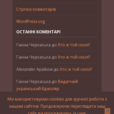
Стрічка коментарів
WordPress.org
ОСТАННІ КОМЕНТАРІ
Ганна Черкаська
до
Хто ж той сокіл?
Ганна Черкаська
до
Хто ж той сокіл?
Alexander Apalkow
до
Хто ж той сокіл?
Ганна Черкаська
до
Видатний
український бджоляр
Ми використовуємо cookies для зручної роботи з
Ганна Черкаська
до
Петро Франко
нашим сайтом. Продовжуючи переглядати наш
сайт ви погоджуєтесь із цим.