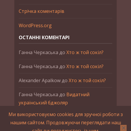
Стрічка коментарів
WordPress.org
ОСТАННІ КОМЕНТАРІ
Ганна Черкаська
до
Хто ж той сокіл?
Ганна Черкаська
до
Хто ж той сокіл?
Alexander Apalkow
до
Хто ж той сокіл?
Ганна Черкаська
до
Видатний
український бджоляр
Ми використовуємо cookies для зручної роботи з
Ганна Черкаська
до
Петро Франко
нашим сайтом. Продовжуючи переглядати наш
сайт ви погоджуєтесь із цим.