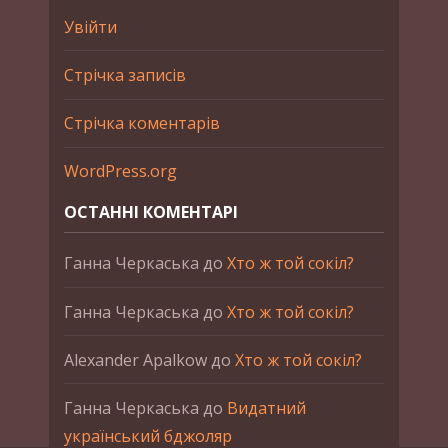
Увійти
Стрічка записів
Стрічка коментарів
WordPress.org
ОСТАННІ КОМЕНТАРІ
Ганна Черкаська
до
Хто ж той сокіл?
Ганна Черкаська
до
Хто ж той сокіл?
Alexander Apalkow
до
Хто ж той сокіл?
Ганна Черкаська
до
Видатний
український бджоляр