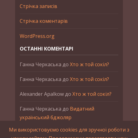
Стрічка записів
Стрічка коментарів
WordPress.org
ОСТАННІ КОМЕНТАРІ
Ганна Черкаська
до
Хто ж той сокіл?
Ганна Черкаська
до
Хто ж той сокіл?
Alexander Apalkow
до
Хто ж той сокіл?
Ганна Черкаська
до
Видатний
український бджоляр
Ми використовуємо cookies для зручної роботи з
Ганна Черкаська
до
Петро Франко