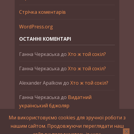
Стрічка коментарів
WordPress.org
ОСТАННІ КОМЕНТАРІ
Ганна Черкаська
до
Хто ж той сокіл?
Ганна Черкаська
до
Хто ж той сокіл?
Alexander Apalkow
до
Хто ж той сокіл?
Ганна Черкаська
до
Видатний
український бджоляр
Ми використовуємо cookies для зручної роботи з
Ганна Черкаська
до
Петро Франко
нашим сайтом. Продовжуючи переглядати наш