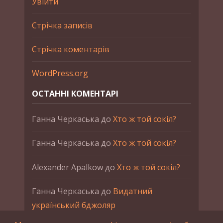
Увійти
Стрічка записів
Стрічка коментарів
WordPress.org
ОСТАННІ КОМЕНТАРІ
Ганна Черкаська
до
Хто ж той сокіл?
Ганна Черкаська
до
Хто ж той сокіл?
Alexander Apalkow
до
Хто ж той сокіл?
Ганна Черкаська
до
Видатний
український бджоляр