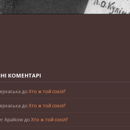
n
НІ КОМЕНТАРІ
еркаська
до
Хто ж той сокіл?
еркаська
до
Хто ж той сокіл?
er Apalkow
до
Хто ж той сокіл?