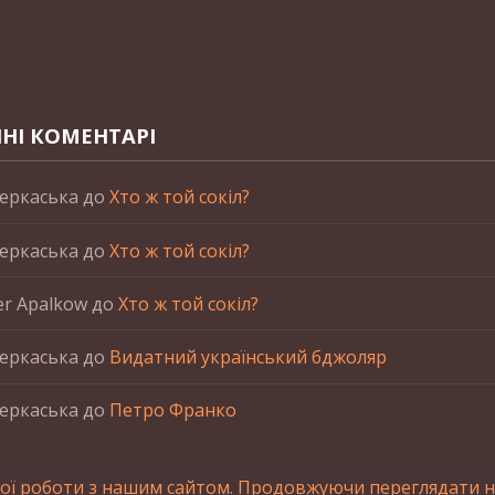
НІ КОМЕНТАРІ
еркаська
до
Хто ж той сокіл?
еркаська
до
Хто ж той сокіл?
er Apalkow
до
Хто ж той сокіл?
еркаська
до
Видатний український бджоляр
еркаська
до
Петро Франко
ої роботи з нашим сайтом. Продовжуючи переглядати на